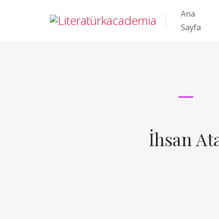
Ana
Sayfa
İhsan At