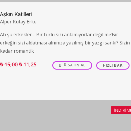
Aşkın Katilleri
Alper Kutay Erke
Ah şu erkekler… Bir türlü sizi anlamıyorlar değil mi?Bir
erkeğin sizi aldatması alnınıza yazılmış bir yazgı sanki? Sizin
kadar romantik
₺
15,00
₺
11,25
SATIN AL
HIZLI BAK
İNDIRIM!