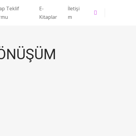
ap Teklif
E-
İletişi
rmu
Kitaplar
m
DÖNÜŞÜM