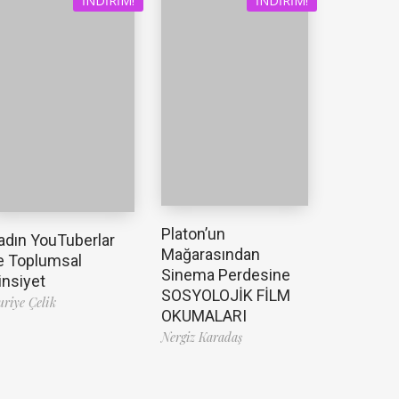
İNDIRIM!
İNDIRIM!
Platon’un
adın YouTuberlar
Mağarasından
e Toplumsal
Sinema Perdesine
insiyet
SOSYOLOJİK FİLM
riye Çelik
OKUMALARI
Nergiz Karadaş