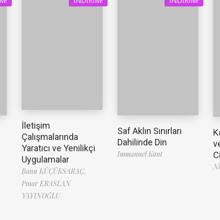
M!
İNDIRIM!
İNDIRIM!
İletişim
Saf Aklın Sınırları
K
Çalışmalarında
Dahilinde Din
v
Yaratıcı ve Yenilikçi
Immanuel Kant
C
Uygulamalar
Nu
Banu KÜÇÜKSARAÇ,
Pınar ERASLAN
YAYINOĞLU