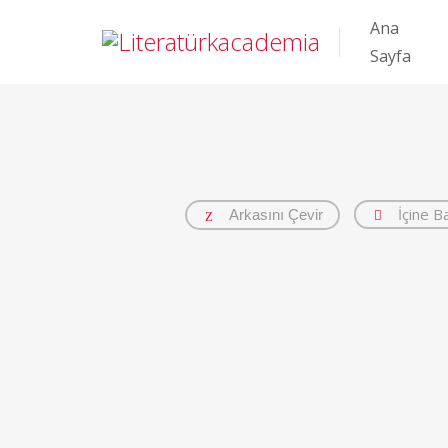
Ana
Sayfa
İçine B
Arkasını Çevir