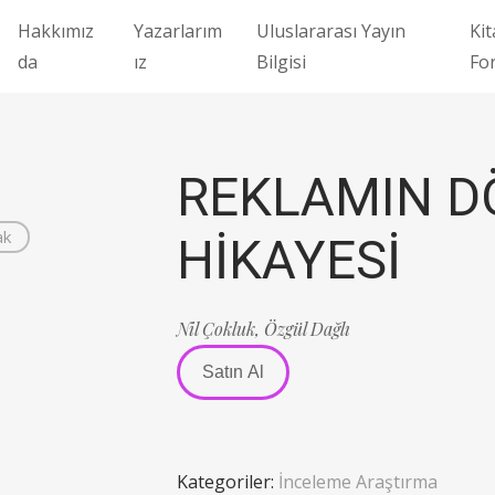
Hakkımız
Yazarlarım
Uluslararası Yayın
Kit
da
ız
Bilgisi
Fo
REKLAMIN 
ak
HİKAYESİ
Nil Çokluk,
Özgül Dağlı
Satın Al
Kategoriler:
İnceleme Araştırma