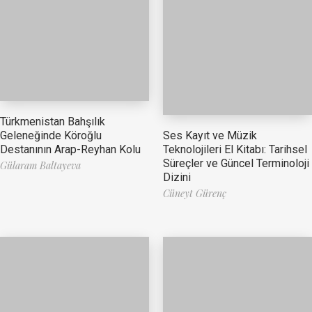
Türkmenistan Bahşılık
Ses Kayıt ve Müzik
Geleneğinde Köroğlu
Teknolojileri El Kitabı: Tarihsel
Destanının Arap-Reyhan Kolu
Süreçler ve Güncel Terminoloji
Gülaram Baltayeva
Dizini
Cüneyt Gürenç