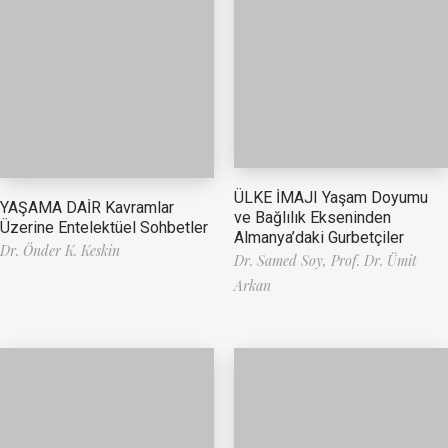
ÜLKE İMAJI Yaşam Doyumu
YAŞAMA DAİR Kavramlar
ve Bağlılık Ekseninden
Üzerine Entelektüel Sohbetler
Almanya’daki Gurbetçiler
Dr. Önder K. Keskin
Dr. Samed Soy,
Prof. Dr. Ümit
Arkan