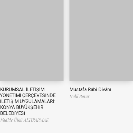
Mustafa Râbî Dîvânı
KURUMSAL İLETİŞİM
YÖNETİMİ ÇERÇEVESİNDE
Halil Batur
İLETİŞİM UYGULAMALARI:
KONYA BÜYÜKŞEHİR
BELEDİYESİ
Nadide Ülkü ALTIPARMAK