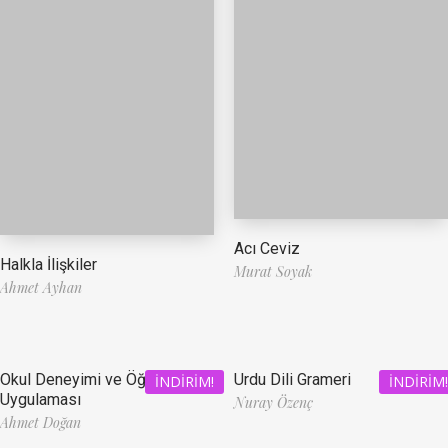
Acı Ceviz
Halkla İlişkiler
Murat Soyak
Ahmet Ayhan
Okul Deneyimi ve Öğretmenlik
Urdu Dili Grameri
İNDIRIM!
İNDIRIM!
Uygulaması
Nuray Özenç
Ahmet Doğan