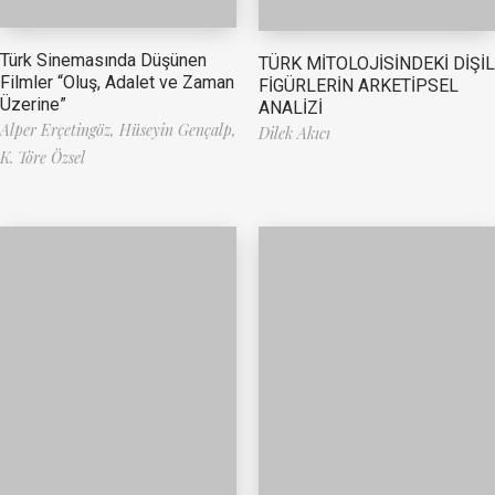
Türk Sinemasında Düşünen
TÜRK MİTOLOJİSİNDEKİ DİŞİL
Filmler “Oluş, Adalet ve Zaman
FİGÜRLERİN ARKETİPSEL
Üzerine”
ANALİZİ
Alper Erçetingöz,
Hüseyin Gençalp,
Dilek Akıcı
K. Töre Özsel