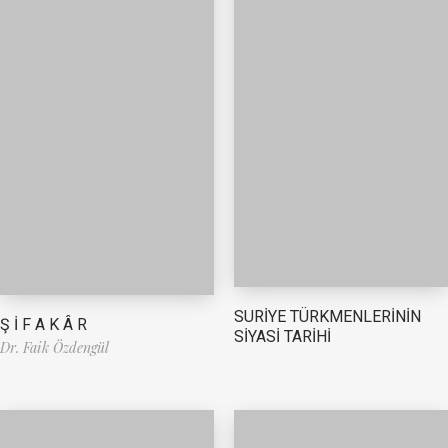
SURİYE TÜRKMENLERİNİN
Ş İ F A K Â R
SİYASİ TARİHİ
Dr. Faik Özdengül