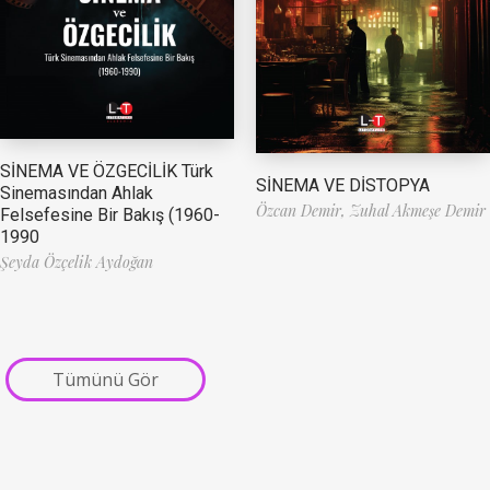
SİNEMA VE ÖZGECİLİK Türk
SİNEMA VE DİSTOPYA
Sinemasından Ahlak
Özcan Demir,
Zuhal Akmeşe Demir
Felsefesine Bir Bakış (1960-
1990
Şeyda Özçelik Aydoğan
Tümünü Gör