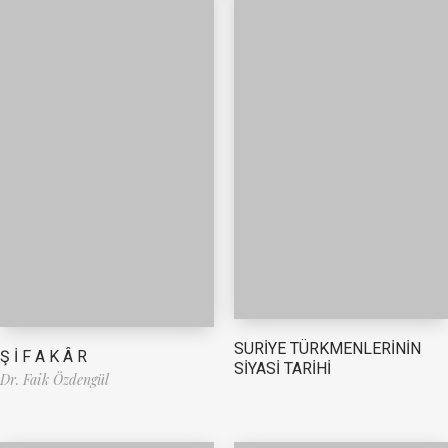
SURİYE TÜRKMENLERİNİN
Ş İ F A K Â R
SİYASİ TARİHİ
Dr. Faik Özdengül