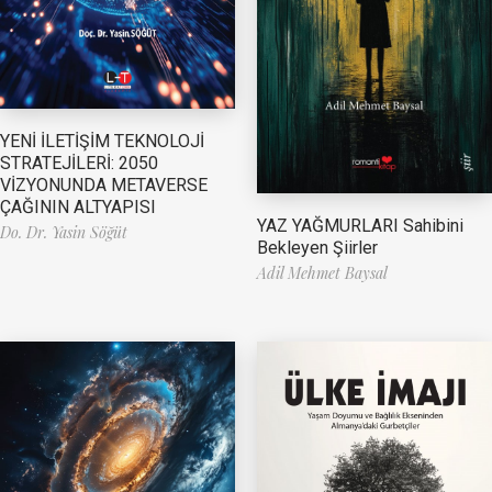
YENİ İLETİŞİM TEKNOLOJİ
STRATEJİLERİ: 2050
VİZYONUNDA METAVERSE
ÇAĞININ ALTYAPISI
YAZ YAĞMURLARI Sahibini
Do. Dr. Yasin Söğüt
Bekleyen Şiirler
Adil Mehmet Baysal