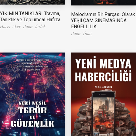
YIKIMIN TANIKLARI Travma,
Melodramın Bir Parçası Olarak
Tanıklık ve Toplumsal Hafıza
YEŞİLÇAM SİNEMASINDA
ENGELLİLİK
Hacer Aker,
Pınar Torlak
Pınar Tınaz