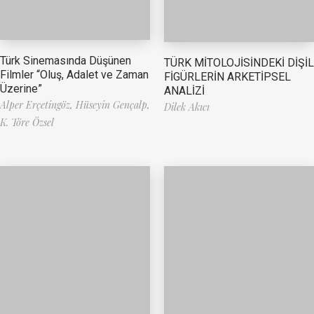
Türk Sinemasında Düşünen
TÜRK MİTOLOJİSİNDEKİ DİŞİL
Filmler “Oluş, Adalet ve Zaman
FİGÜRLERİN ARKETİPSEL
Üzerine”
ANALİZİ
Alper Erçetingöz,
Hüseyin Gençalp,
Dilek Akıcı
K. Töre Özsel