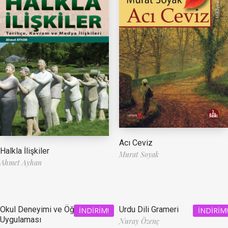
Acı Ceviz
Halkla İlişkiler
Murat Soyak
Ahmet Ayhan
Okul Deneyimi ve Öğretmenlik
Urdu Dili Grameri
İNDIRIM!
İNDIRIM!
Uygulaması
Nuray Özenç