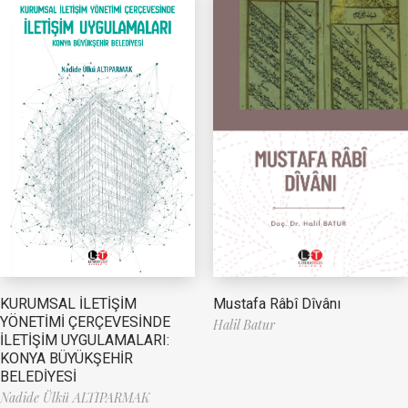
Mustafa Râbî Dîvânı
KURUMSAL İLETİŞİM
YÖNETİMİ ÇERÇEVESİNDE
Halil Batur
İLETİŞİM UYGULAMALARI:
KONYA BÜYÜKŞEHİR
BELEDİYESİ
Nadide Ülkü ALTIPARMAK