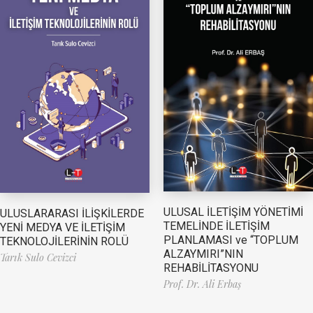
ULUSAL İLETİŞİM YÖNETİMİ
ULUSLARARASI İLİŞKİLERDE
TEMELİNDE İLETİŞİM
YENİ MEDYA VE İLETİŞİM
PLANLAMASI ve “TOPLUM
TEKNOLOJİLERİNİN ROLÜ
ALZAYMIRI”NIN
Tarık Sulo Cevizci
REHABİLİTASYONU
Prof. Dr. Ali Erbaş