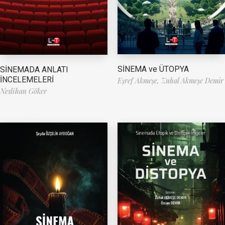
SİNEMA ve ÜTOPYA
SİNEMADA ANLATI
İNCELEMELERİ
Eşref Akmeşe,
Zuhal Akmeşe Demir
Neslihan Göker