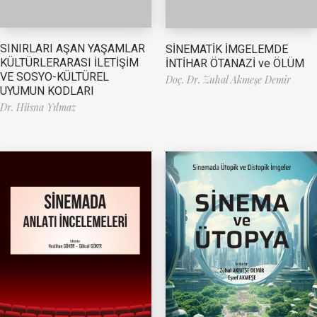
SINIRLARI AŞAN YAŞAMLAR
SİNEMATİK İMGELEMDE
KÜLTÜRLERARASI İLETİŞİM
İNTİHAR ÖTANAZİ ve ÖLÜM
VE SOSYO-KÜLTÜREL
Doç. Dr. Zuhal Akmeşe Demir
UYUMUN KODLARI
Dr. Hüsna Yılmaz