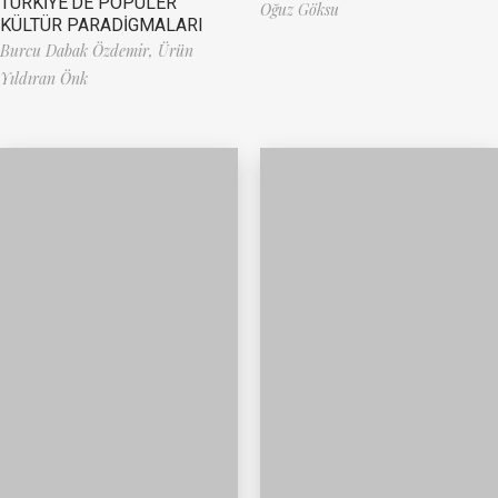
TÜRKİYE’DE POPÜLER
Oğuz Göksu
KÜLTÜR PARADİGMALARI
Burcu Dabak Özdemir,
Ürün
Yıldıran Önk