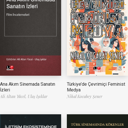
Ana Akım Sinemada Sanatın
Türkiye’de Çevrimiçi Feminist
İzleri
Medya
Ali Altan Yücel,
Ulaş Işıklar
Nihal Kocabey Şener