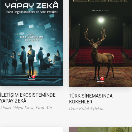
İLETİŞİM EKOSİSTEMİNDE
TÜRK SİNEMASINDA
YAPAY ZEKÂ
KÖKENLER
Ahmet Yalçın Kaya,
Fırat Ata
Pelin Erdal Aytekin