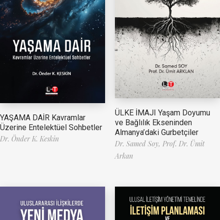
ÜLKE İMAJI Yaşam Doyumu
YAŞAMA DAİR Kavramlar
ve Bağlılık Ekseninden
Üzerine Entelektüel Sohbetler
Almanya’daki Gurbetçiler
Dr. Önder K. Keskin
Dr. Samed Soy,
Prof. Dr. Ümit
Arkan