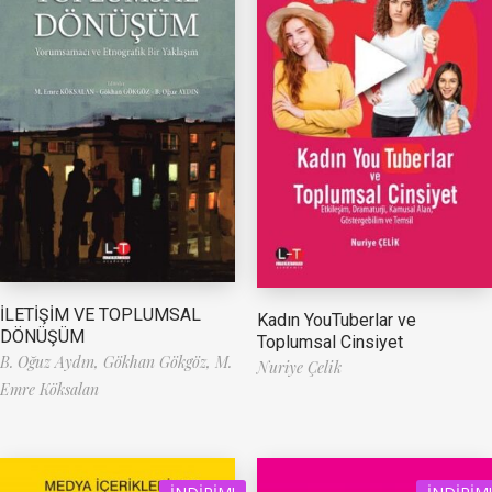
İLETİŞİM VE TOPLUMSAL
Kadın YouTuberlar ve
DÖNÜŞÜM
Toplumsal Cinsiyet
B. Oğuz Aydın,
Gökhan Gökgöz,
M.
Nuriye Çelik
Emre Köksalan