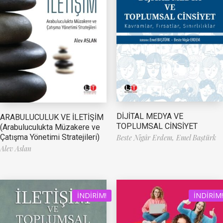
DİJİTAL MEDYA VE
ARABULUCULUK VE İLETİŞİM
TOPLUMSAL CİNSİYET
(Arabuluculukta Müzakere ve
Çatışma Yönetimi Stratejileri)
Beste Nigâr Erdem,
Emel Baştürk
Alev Aslan
İNDIRIM!
İNDIRIM!