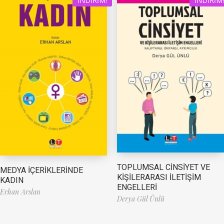
İNDIRIM!
İNDIRIM!
TOPLUMSAL CİNSİYET VE
MEDYA İÇERİKLERİNDE
KİŞİLERARASI İLETİŞİM
KADIN
ENGELLERİ
Erhan Arslan
Derya Gül Ünlü