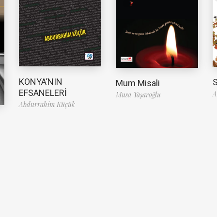
KONYA’NIN
S
Mum Misali
EFSANELERİ
A
Musa Yaşaroğlu
Abdurrahim Küçük