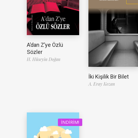
A’dan Z’ye Özlü
Sözler
H. Hüseyin Doğan
İki Kişilik Bir Bilet
A. Eray Kozan
İNDIRIM!