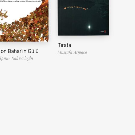
Tırata
on Bahar’ın Gülü
Mustafa Atmaca
lpnur Kahvecioğlu