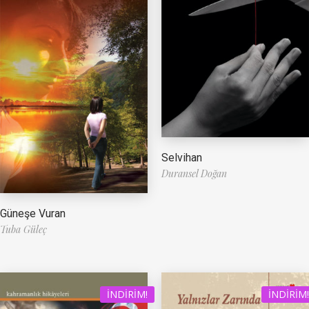
Selvihan
Duransel Doğan
Güneşe Vuran
Tuba Güleç
İNDIRIM!
İNDIRIM!