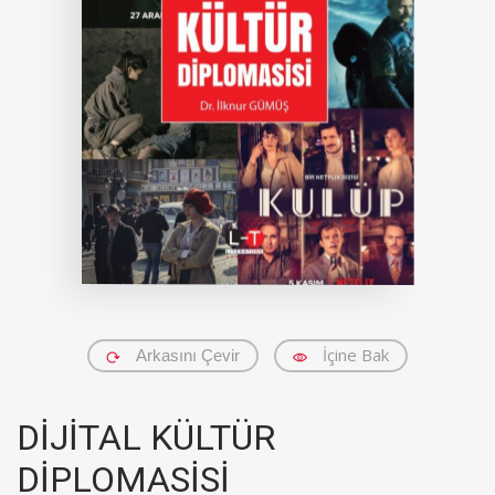
İçine Bak
Arkasını Çevir
DİJİTAL KÜLTÜR
DİPLOMASİSİ