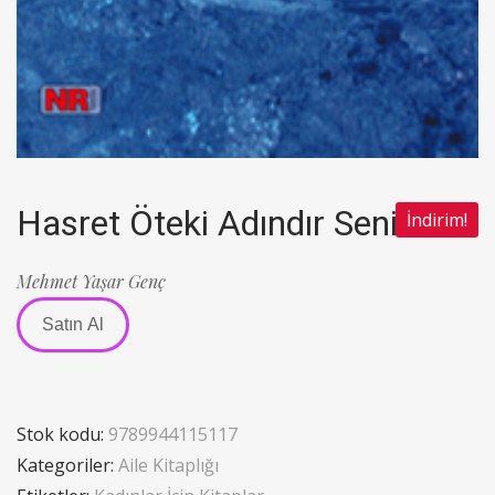
Hasret Öteki Adındır Senin
İndirim!
Mehmet Yaşar Genç
Satın Al
Stok kodu:
9789944115117
Kategoriler:
Aile Kitaplığı