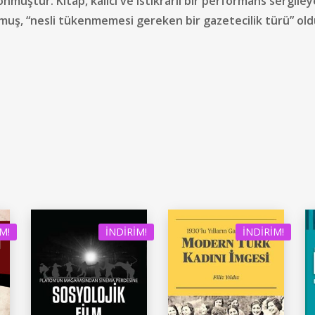
nmuştur. Kitap, kalıcı ve istikrarlı bir performans sergile
yormuş, “nesli tükenmemesi gereken bir gazetecilik türü” o
M!
İNDIRIM!
İNDIRIM!