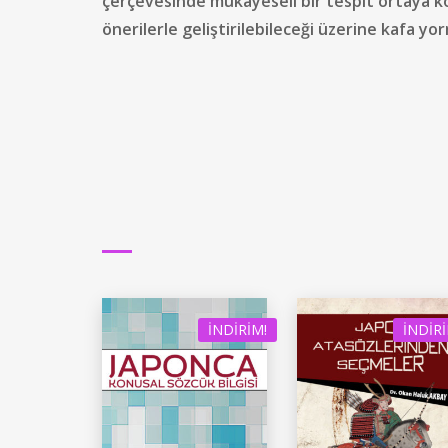
çerçevesinde mukayeseli bir tespit ortaya ko
önerilerle geliştirilebileceği üzerine kafa 
İNDIRIM!
İNDIRI