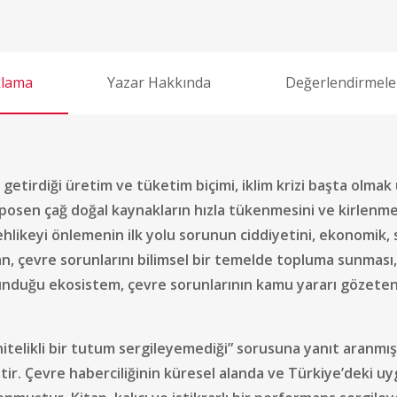
klama
Yazar Hakkında
Değerlendirmeler
getirdiği üretim ve tüketim biçimi, iklim krizi başta olm
osen çağ doğal kaynakların hızla tükenmesini ve kirlenme
ehlikeyi önlemenin ilk yolu sorunun ciddiyetini, ekonomik, 
çevre sorunlarını bilimsel bir temelde topluma sunması, ç
duğu ekosistem, çevre sorunlarının kamu yararı gözeten,
likli bir tutum sergileyemediği” sorusuna yanıt aranmış, ni
r. Çevre haberciliğinin küresel alanda ve Türkiye’deki uyg