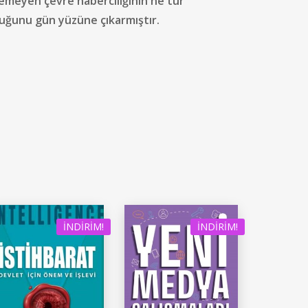
yemeyen çevre haberciliğinin ne tür
lduğunu gün yüzüne çıkarmıştır.
İNDIRIM!
İNDIRIM!