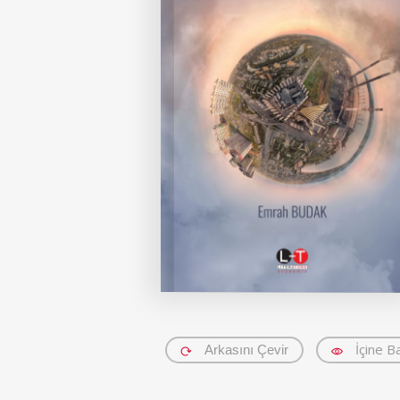
İçine B
Arkasını Çevir