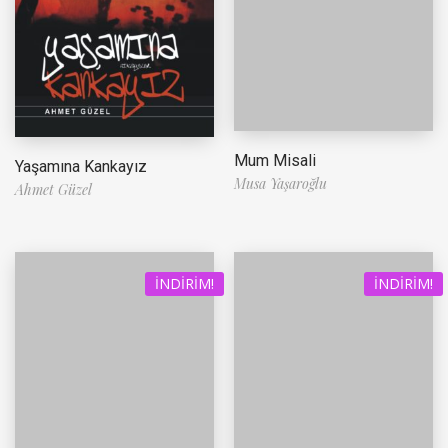
Mum Misali
Yaşamına Kankayız
Musa Yaşaroğlu
Ahmet Güzel
İNDIRIM!
İNDIRIM!