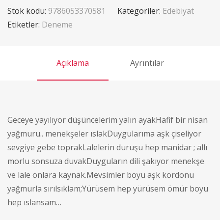
Stok kodu:
9786053370581
Kategoriler:
Edebiyat
Etiketler:
Deneme
Açıklama
Ayrıntılar
Geceye yayılıyor düşüncelerim yalın ayakHafif bir nisan
yağmuru.. menekşeler ıslakDuygularıma aşk çiseliyor
sevgiye gebe toprakLalelerin duruşu hep manidar ; allı
morlu sonsuza duvakDuyguların dili şakıyor menekşe
ve lale onlara kaynak.Mevsimler boyu aşk kordonu
yağmurla sırılsıklam;Yürüsem hep yürüsem ömür boyu
hep ıslansam…