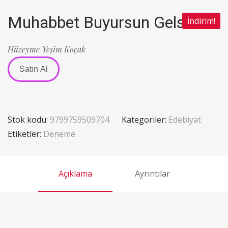
Muhabbet Buyursun Gelsin
İndirim!
Hüzeyme Yeşim Koçak
Satın Al
Stok kodu:
9799759509704
Kategoriler:
Edebiyat
Etiketler:
Deneme
Açıklama
Ayrıntılar