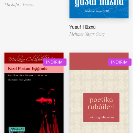
Mustafa Atmaca
Yusuf Hüznü
Mehmet Yaşar Genç
İNDIRIM!
İNDIRIM!