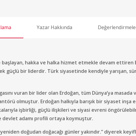
klama
Yazar Hakkında
Değerlendirmeler
e başlayan, hakka ve halka hizmet etmekle devam ettiren Erd
ek güçlü bir liderdir. Türk siyasetinde kendiyle yarışan, sü
asını vuran bir lider olan Erdoğan, tüm Dünya’ya masada v
törü olmuştur. Erdoğan halkıyla barışık bir siyaset inşa 
larıyla işbirliği, güçlü ilişkileri ve siyasi evreni öngörüleb
e devlet adamı profili ortaya koymuştur.
yeniden doğudan doğacağı günler yakındır.” diyerek keyifl