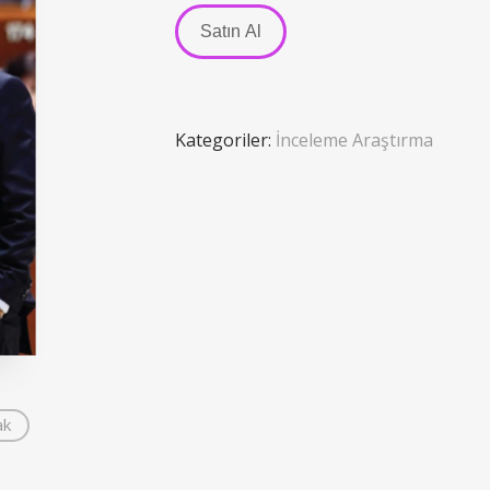
Satın Al
Kategoriler:
İnceleme Araştırma
ak