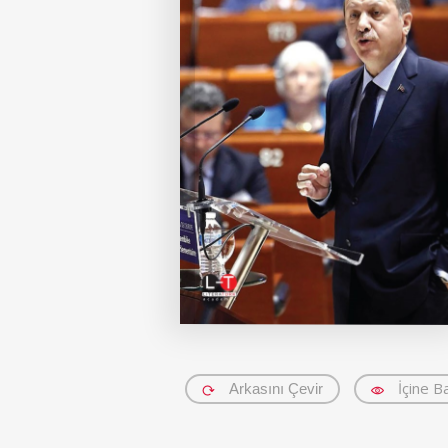
İçine B
Arkasını Çevir