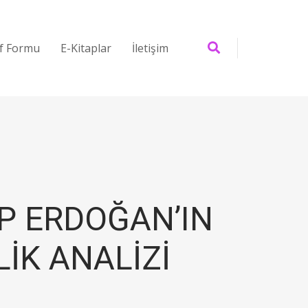
if Formu
E-Kitaplar
İletişim
P ERDOĞAN’IN
LİK ANALİZİ