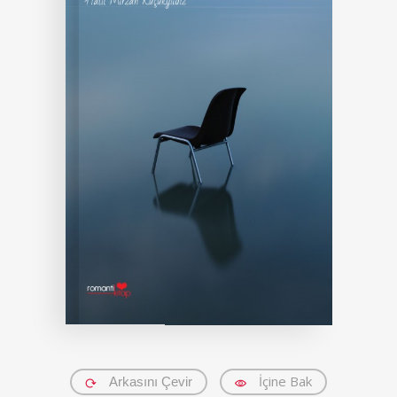
İçine Bak
Arkasını Çevir