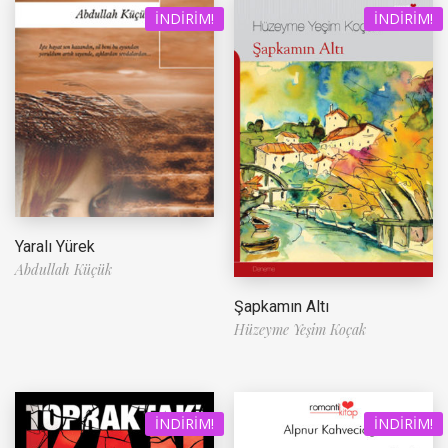
İNDIRIM!
İNDIRIM!
Yaralı Yürek
Abdullah Küçük
Şapkamın Altı
Hüzeyme Yeşim Koçak
İNDIRIM!
İNDIRIM!