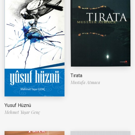
Tırata
Mustafa Atmaca
Yusuf Hüznü
Mehmet Yaşar Genç