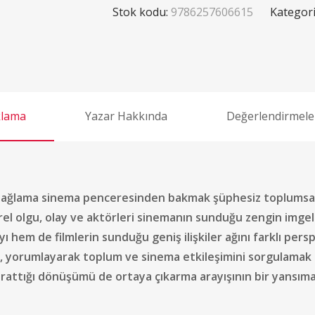
Stok kodu:
9786257606615
Kategori
klama
Yazar Hakkında
Değerlendirmeler
l bağlama sinema penceresinden bakmak şüphesiz toplumsal
rel olgu, olay ve aktörleri sinemanın sunduğu zengin imgelem
ı hem de filmlerin sunduğu geniş ilişkiler ağını farklı pers
 yorumlayarak toplum ve sinema etkileşimini sorgulamak k
attığı dönüşümü de ortaya çıkarma arayışının bir yansımas