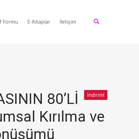
if Formu
E-Kitaplar
İletişim
SININ 80’Lİ
İndirim!
umsal Kırılma ve
önüşümü