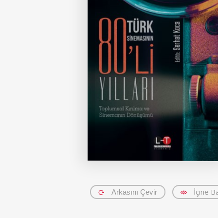
İçine B
Arkasını Çevir