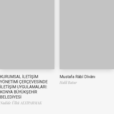
Mustafa Râbî Dîvânı
KURUMSAL İLETİŞİM
YÖNETİMİ ÇERÇEVESİNDE
Halil Batur
İLETİŞİM UYGULAMALARI:
KONYA BÜYÜKŞEHİR
BELEDİYESİ
Nadide Ülkü ALTIPARMAK