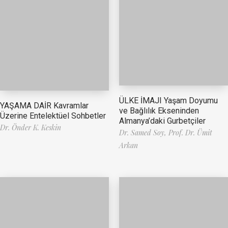
ÜLKE İMAJI Yaşam Doyumu
YAŞAMA DAİR Kavramlar
ve Bağlılık Ekseninden
Üzerine Entelektüel Sohbetler
Almanya’daki Gurbetçiler
Dr. Önder K. Keskin
Dr. Samed Soy,
Prof. Dr. Ümit
Arkan