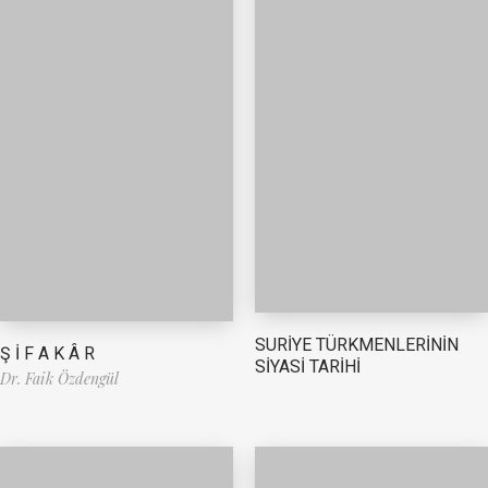
SURİYE TÜRKMENLERİNİN
Ş İ F A K Â R
SİYASİ TARİHİ
Dr. Faik Özdengül