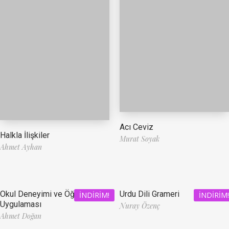
Acı Ceviz
Halkla İlişkiler
Murat Soyak
Ahmet Ayhan
Okul Deneyimi ve Öğretmenlik
Urdu Dili Grameri
İNDIRIM!
İNDIRIM!
Uygulaması
Nuray Özenç
Ahmet Doğan