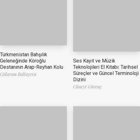
Türkmenistan Bahşılık
Ses Kayıt ve Müzik
Geleneğinde Köroğlu
Teknolojileri El Kitabı: Tarihsel
Destanının Arap-Reyhan Kolu
Süreçler ve Güncel Terminoloji
Gülaram Baltayeva
Dizini
Cüneyt Gürenç