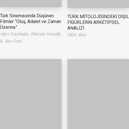
Türk Sinemasında Düşünen
TÜRK MİTOLOJİSİNDEKİ DİŞİL
Filmler “Oluş, Adalet ve Zaman
FİGÜRLERİN ARKETİPSEL
Üzerine”
ANALİZİ
Alper Erçetingöz,
Hüseyin Gençalp,
Dilek Akıcı
K. Töre Özsel