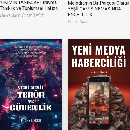
YIKIMIN TANIKLARI Travma,
Melodramın Bir Parçası Olarak
Tanıklık ve Toplumsal Hafıza
YEŞİLÇAM SİNEMASINDA
ENGELLİLİK
Hacer Aker,
Pınar Torlak
Pınar Tınaz