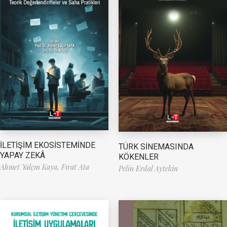
İLETİŞİM EKOSİSTEMİNDE
TÜRK SİNEMASINDA
YAPAY ZEKÂ
KÖKENLER
Ahmet Yalçın Kaya,
Fırat Ata
Pelin Erdal Aytekin