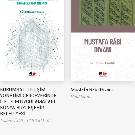
Mustafa Râbî Dîvânı
KURUMSAL İLETİŞİM
YÖNETİMİ ÇERÇEVESİNDE
Halil Batur
İLETİŞİM UYGULAMALARI:
KONYA BÜYÜKŞEHİR
BELEDİYESİ
Nadide Ülkü ALTIPARMAK