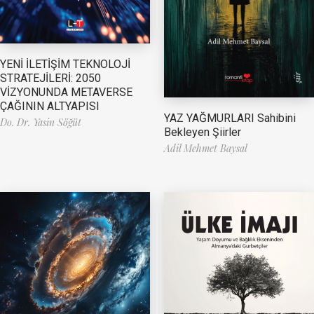
YENİ İLETİŞİM TEKNOLOJİ
STRATEJİLERİ: 2050
VİZYONUNDA METAVERSE
ÇAĞININ ALTYAPISI
YAZ YAĞMURLARI Sahibini
Do. Dr. Yasin Söğüt
Bekleyen Şiirler
Adil Mehmet Baysal