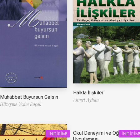
Halkla İlişkiler
Muhabbet Buyursun Gelsin
Ahmet Ayhan
Hüzeyme Yeşim Koçak
Okul Deneyimi ve Öğretmenlik
İNDIRIM!
İNDIRIM!
Uygulaması