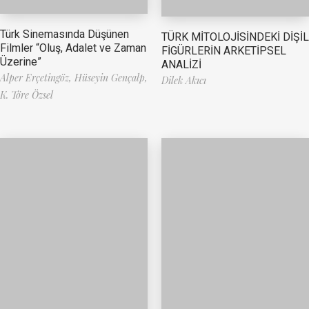
Türk Sinemasında Düşünen
TÜRK MİTOLOJİSİNDEKİ DİŞİL
Filmler “Oluş, Adalet ve Zaman
FİGÜRLERİN ARKETİPSEL
Üzerine”
ANALİZİ
Alper Erçetingöz,
Hüseyin Gençalp,
Dilek Akıcı
K. Töre Özsel