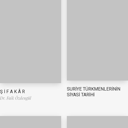
SURİYE TÜRKMENLERİNİN
Ş İ F A K Â R
SİYASİ TARİHİ
Dr. Faik Özdengül