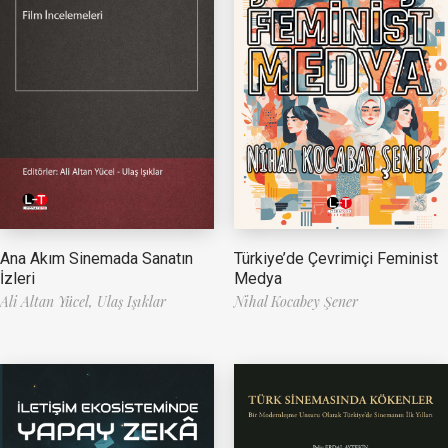
Ana Akım Sinemada Sanatın
Türkiye’de Çevrimiçi Feminist
İzleri
Medya
Ali Altan Yücel,
Ulaş Işıklar
Nihal Kocabey Şener