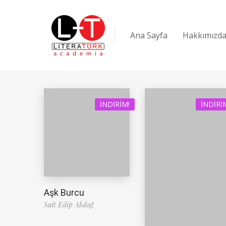
Ana Sayfa
Hakkımızd
İNDIRIM!
İNDIRI
Aşk Burcu
Sait Edip Akdağ