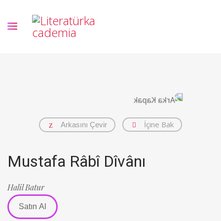
İçine Bak
Arkasını Çevir
Mustafa Râbî Dîvânı
Halil Batur
Satın Al