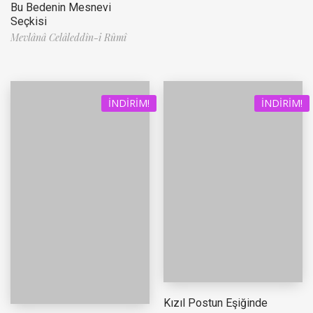
Bu Bedenin Mesnevi
Seçkisi
Mevlânâ Celâleddîn-i Rûmî
İNDIRIM!
İNDIRIM!
Kızıl Postun Eşiğinde