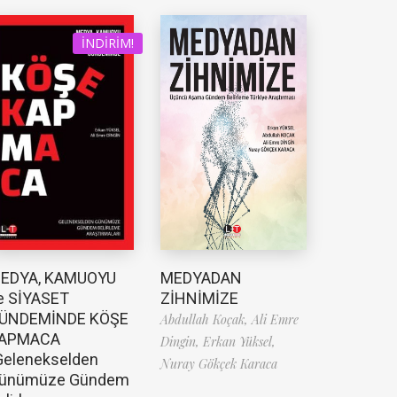
İNDIRIM!
EDYA, KAMUOYU
MEDYADAN
e SİYASET
ZİHNİMİZE
ÜNDEMİNDE KÖŞE
Abdullah Koçak,
Ali Emre
APMACA
Dingin,
Erkan Yüksel,
Gelenekselden
Nuray Gökçek Karaca
ünümüze Gündem