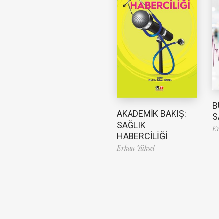
B
AKADEMİK BAKIŞ:
S
SAĞLIK
Er
HABERCİLİĞİ
Erkan Yüksel