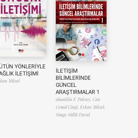
ÜTÜN YÖNLERİYLE
İLETİŞİM
AĞLIK İLETİŞİMİ
BİLİMLERİNDE
kan Yüksel
GÜNCEL
ARAŞTIRMALAR 1
alaaddin F. Paksoy,
Can
Cemal Cingi,
Erkan Yüksel,
Simge Süllü Durul