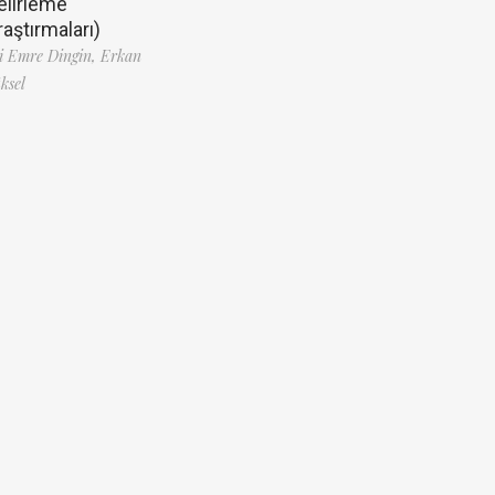
elirleme
raştırmaları)
i Emre Dingin,
Erkan
ksel