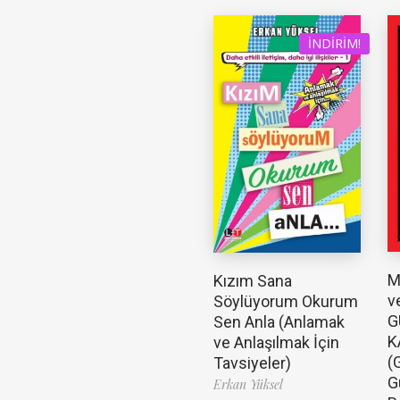
İNDIRIM!
M
Kızım Sana
v
Söylüyorum Okurum
G
Sen Anla (Anlamak
K
ve Anlaşılmak İçin
(
Tavsiyeler)
G
Erkan Yüksel