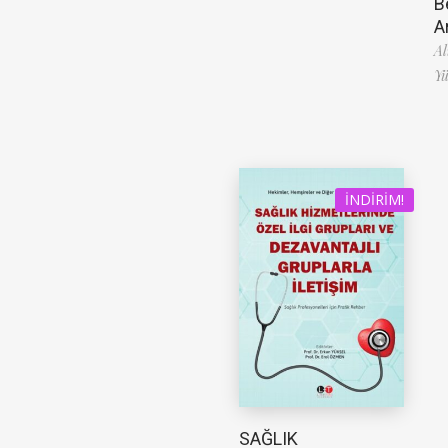
B
A
Al
Yü
İNDIRIM!
SAĞLIK