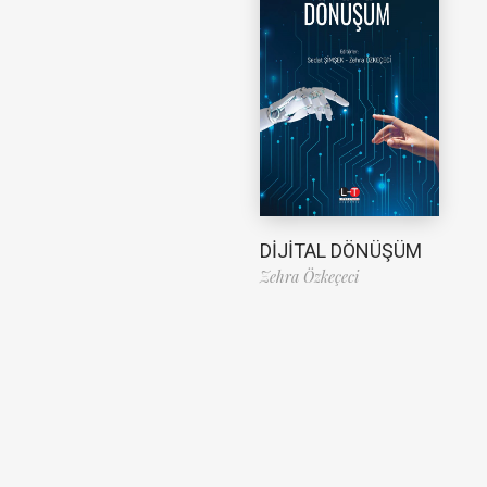
DİJİTAL DÖNÜŞÜM
Zehra Özkeçeci