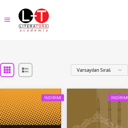
İNDIRIM!
İNDIRIM!