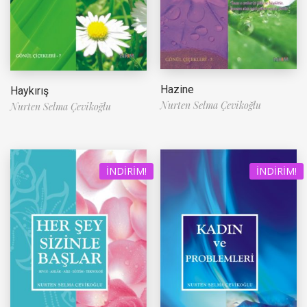
Hazine
Haykırış
Nurten Selma Çevikoğlu
Nurten Selma Çevikoğlu
İNDIRIM!
İNDIRIM!