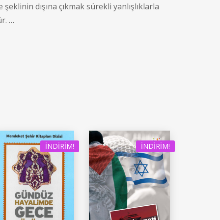
klinin dışına çıkmak sürekli yanlışlıklarla
r. …
İNDIRIM!
İNDIRIM!