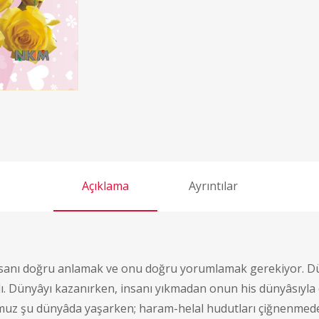
Açıklama
Ayrıntılar
nsanı doğru anlamak ve onu doğru yorumlamak gerekiyor. Dün
alı. Dünyâyı kazanırken, insanı yıkmadan onun his dünyâsıy
muz şu dünyâda yaşarken; haram-helal hudutları çiğnenmeden