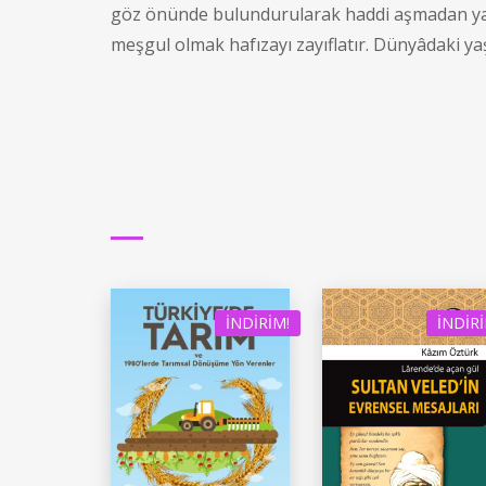
göz önünde bulundurularak haddi aşmadan yaşam
meşgul olmak hafızayı zayıflatır. Dünyâdaki 
İNDIRIM!
İNDIRI