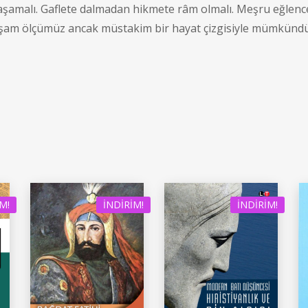
alı. Gaflete dalmadan hikmete râm olmalı. Meşru eğlence şe
yaşam ölçümüz ancak müstakim bir hayat çizgisiyle mümkündü
M!
İNDIRIM!
İNDIRIM!