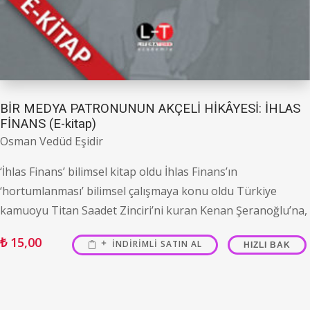
BİR MEDYA PATRONUNUN AKÇELİ HİKÂYESİ: İHLAS
FİNANS (E-kitap)
Osman Vedüd Eşidir
‘İhlas Finans’ bilimsel kitap oldu İhlas Finans’ın
‘hortumlanması’ bilimsel çalışmaya konu oldu Türkiye
kamuoyu Titan Saadet Zinciri’ni kuran Kenan Şe­ran­oğlu’na,
₺
15,00
İNDIRIMLI SATIN AL
HIZLI BAK