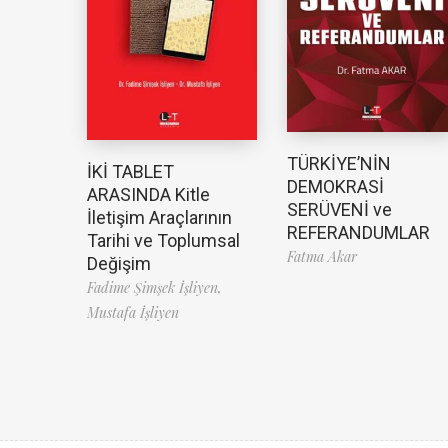
TÜRKİYE’NİN
İKİ TABLET
DEMOKRASİ
ARASINDA Kitle
SERÜVENİ ve
İletişim Araçlarının
REFERANDUMLAR
Tarihi ve Toplumsal
Fatma Akar
Değişim
Fadime Şimşek İşliyen,
Mustafa İşliyen