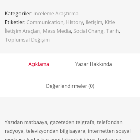
Kategoriler:
İnceleme Araştırma
Etiketler:
Communication
,
History
,
iletişim
,
Kitle
İletişim Araçları
,
Mass Media
,
Social Chang
,
Tarih
,
Toplumsal Değişim
Açıklama
Yazar Hakkında
Değerlendirmeler (0)
Yazıdan matbaaya, gazeteden telgrafa, telefondan
radyoya, televizyondan bilgisayara, internetten sosyal
medyaya kadar her yeni teknoloji birey, toplum ve