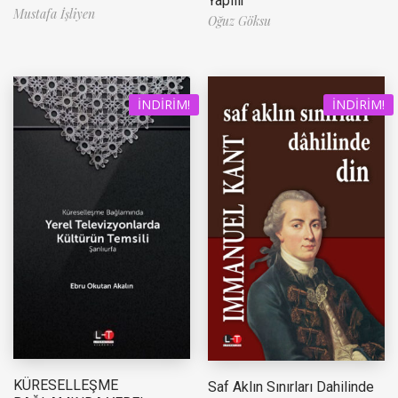
Yapılır
Mustafa İşliyen
Oğuz Göksu
İNDIRIM!
İNDIRIM!
KÜRESELLEŞME
Saf Aklın Sınırları Dahilinde