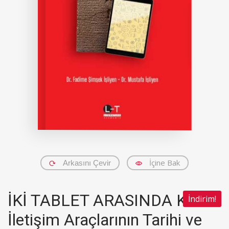
İçine Bak
Arkasını Çevir
İKİ TABLET ARASINDA Kitle
İndirim!
İletişim Araçlarının Tarihi ve