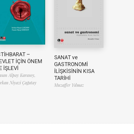
STİHBARAT –
SANAT ve
EVLET İÇİN ÖNEM
GASTRONOMİ
E İŞLEVİ
İLİŞKİSİNİN KISA
san Alpay Karasoy,
TARİHİ
rkan Niyazi Çağatay
Muzaffer Yılmaz