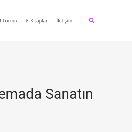
if Formu
E-Kitaplar
İletişim
nemada Sanatın