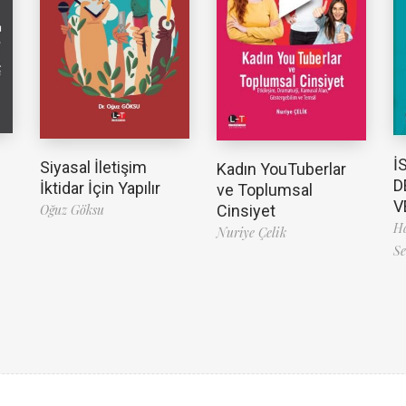
İ
Siyasal İletişim
Kadın YouTuberlar
D
İktidar İçin Yapılır
ve Toplumsal
V
Oğuz Göksu
Cinsiyet
Ha
Nuriye Çelik
Se