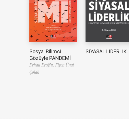
Sosyal Bilimci
SİYASAL LİDERLİK
Gözüyle PANDEMİ
Erhan Eroğlu,
Figen Ünal
Çolak