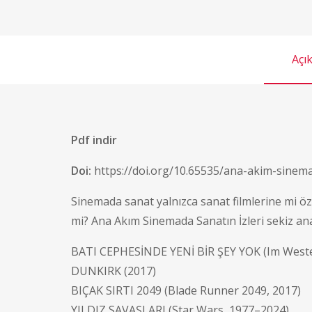
Açı
Pdf indir
Doi:
https://doi.org/10.65535/ana-akim-sinemad
Sinemada sanat yalnızca sanat filmlerine mi özg
mi? Ana Akım Sinemada Sanatın İzleri sekiz an
BATI CEPHESİNDE YENİ BİR ŞEY YOK (Im Weste
DUNKIRK (2017)
BIÇAK SIRTI 2049 (Blade Runner 2049, 2017)
YILDIZ SAVAŞLARI (Star Wars, 1977–2024)