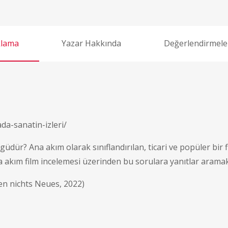
klama
Yazar Hakkında
Değerlendirmeler
a-sanatin-izleri/
üdür? Ana akım olarak sınıflandırılan, ticari ve popüler bir 
a akım film incelemesi üzerinden bu sorulara yanıtlar aramak
n nichts Neues, 2022)