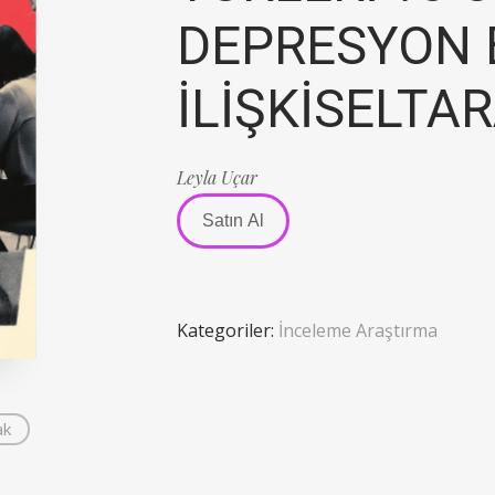
DEPRESYON 
İLİŞKİSELTA
Leyla Uçar
Satın Al
Kategoriler:
İnceleme Araştırma
ak