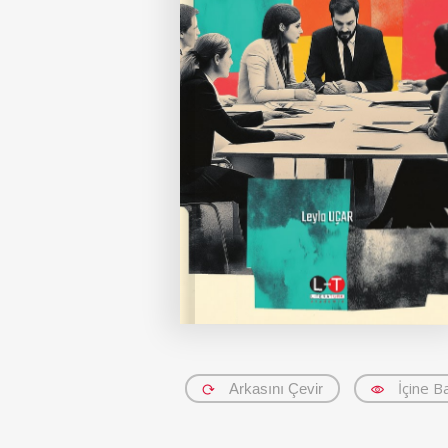
İçine B
Arkasını Çevir