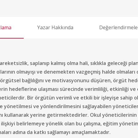
klama
Yazar Hakkında
Değerlendirmeler
tsizlik, saplanıp kalmış olma hali, sıklıkla geleceği pla
nlarının olmayışı ve denemekten vazgeçmiş halde olmalar
ın örgütsel bağlılığını ve motivasyonunu düşüren, örgüt he
in hedeflerine ulaşması sürecinde verimliliği, etkinliği ve 
icilerdir. Bir örgütün verimli ve etkili bir işleyişe sahip o
e yönetilmesi ve yönlendirilmesini sağlayabilen yöneticile
ı kullanarak yerine getirmektedirler. Okul yöneticilerinin 
lişkiyi belirlemeye yönelik olan bu çalışma, eğitim yönetimi 
lmaları adına da katkı sağlamayı amaçlamaktadır.