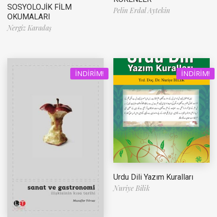
SOSYOLOJİK FİLM
Pelin Erdal Aytekin
OKUMALARI
Nergiz Karadaş
İNDIRIM!
İNDIRIM!
Urdu Dili Yazım Kuralları
Nuriye Bilik