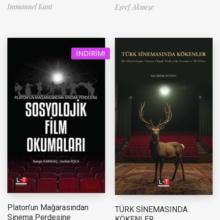
Immanuel Kant
Eşref Akmeşe
İNDIRIM!
Platon’un Mağarasından
TÜRK SİNEMASINDA
Sinema Perdesine
KÖKENLER