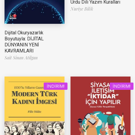
Urdu Dili Yazım Kuralları
Nuriye Bilik
Dijital Okuryazarlık
Boyutuyla: DİJİTAL
DÜNYANIN YENİ
KAVRAMLARI
Sait Sinan Atilgan
İNDIRIM!
İNDIRIM!