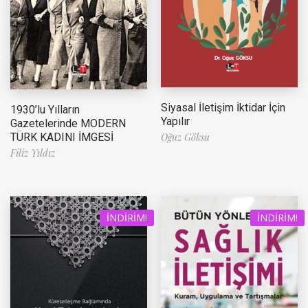
Siyasal İletişim İktidar İçin
1930’lu Yılların
Yapılır
Gazetelerinde MODERN
TÜRK KADINI İMGESİ
Oğuz Göksu
Filiz Yıldız
İNDIRIM!
İNDIRIM!