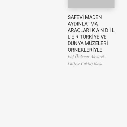
SAFEVİ MADEN
AYDINLATMA
ARAÇLARI K A N D İ L
L E R TÜRKİYE VE
DÜNYA MÜZELERİ
ÖRNEKLERİYLE
Elif Özdemir Akyürek,
Lütfiye Göktaş Kaya