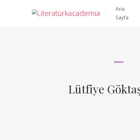
Ana
Sayfa
Lütfiye Gökta