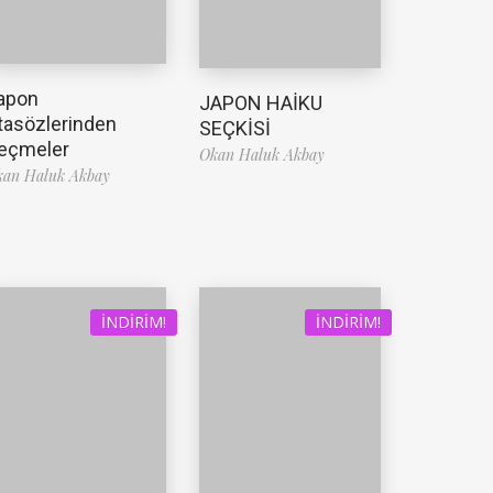
apon
JAPON HAİKU
tasözlerinden
SEÇKİSİ
eçmeler
Okan Haluk Akbay
kan Haluk Akbay
İNDIRIM!
İNDIRIM!