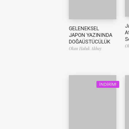
J
GELENEKSEL
A
JAPON YAZININDA
S
DOĞAÜSTÜCÜLÜK
O
Okan Haluk Akbay
İNDIRIM!