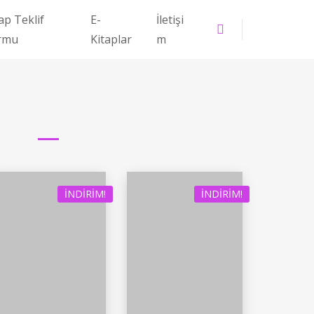
ap Teklif
E-
İletişi
rmu
Kitaplar
m
İNDIRIM!
İNDIRIM!