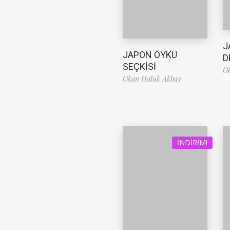
J
JAPON ÖYKÜ
D
SEÇKİSİ
O
Okan Haluk Akbay
İNDIRIM!