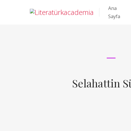
Ana
Sayfa
Selahattin S