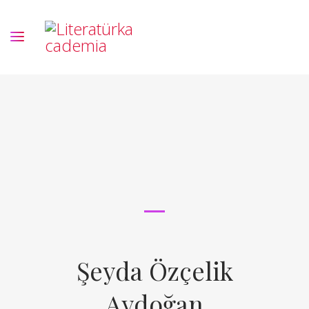
Şeyda Özçelik
Aydoğan