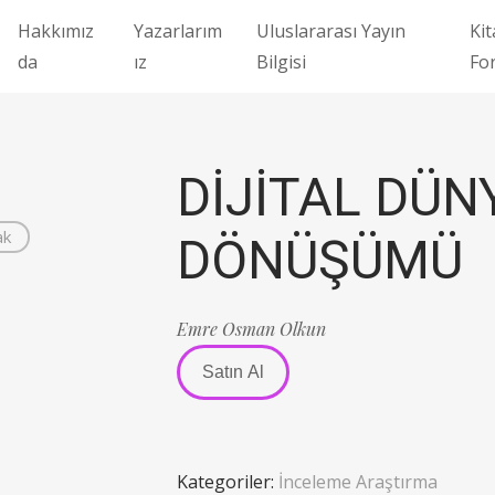
Hakkımız
Yazarlarım
Uluslararası Yayın
Kit
da
ız
Bilgisi
Fo
DİJİTAL DÜ
ak
DÖNÜŞÜMÜ
Emre Osman Olkun
Satın Al
Kategoriler:
İnceleme Araştırma