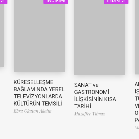
M!
İNDIRIM!
İNDIRIM!
KÜRESELLEŞME
A
SANAT ve
BAĞLAMINDA YEREL
I
GASTRONOMİ
TELEVİZYONLARDA
T
İLİŞKİSİNİN KISA
KÜLTÜRÜN TEMSİLİ
V
TARİHİ
Ebru Okutan Akalın
Ö
Muzaffer Yılmaz
P
Me