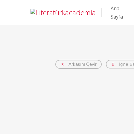
Ana
Sayfa
İçine B
Arkasını Çevir