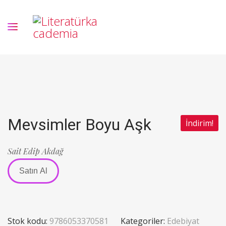
Mevsimler Boyu Aşk
İndirim!
Sait Edip Akdağ
Satın Al
Stok kodu:
9786053370581
Kategoriler:
Edebiyat