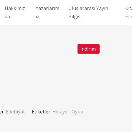
Hakkımız
Yazarlarım
Uluslararası Yayın
Kit
da
ız
Bilgisi
Fo
İndirim!
er:
Edebiyat
Etiketler:
Hikaye - Öykü