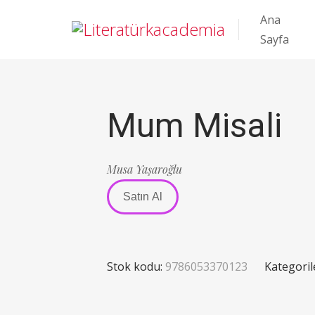
Ana
Sayfa
Mum Misali
Musa Yaşaroğlu
Satın Al
Stok kodu:
9786053370123
Kategoril