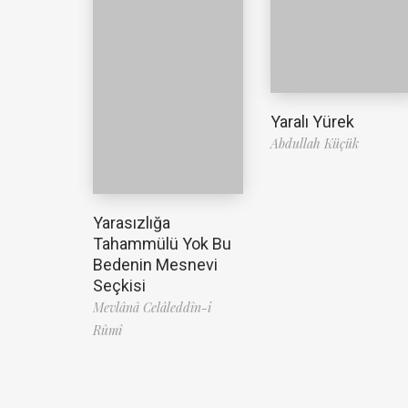
Yaralı Yürek
Abdullah Küçük
Yarasızlığa
Tahammülü Yok Bu
Bedenin Mesnevi
Seçkisi
Mevlânâ Celâleddîn-i
Rûmî