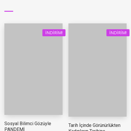
İNDIRIM!
İNDIRIM!
Sosyal Bilimci Gözüyle
Tarih İçinde Görünürlükten
PANDEMİ