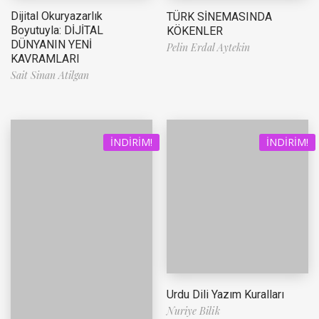
Dijital Okuryazarlık
TÜRK SİNEMASINDA
Boyutuyla: DİJİTAL
KÖKENLER
DÜNYANIN YENİ
Pelin Erdal Aytekin
KAVRAMLARI
Sait Sinan Atilgan
İNDIRIM!
İNDIRIM!
Urdu Dili Yazım Kuralları
Nuriye Bilik