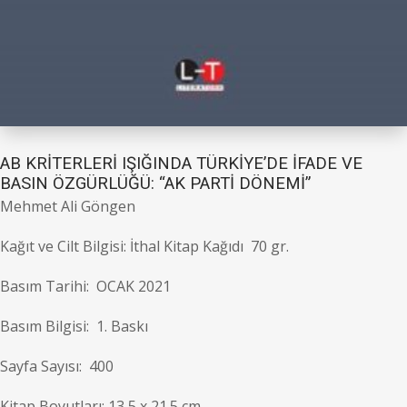
AB KRİTERLERİ IŞIĞINDA TÜRKİYE’DE İFADE VE
BASIN ÖZGÜRLÜĞÜ: “AK PARTİ DÖNEMİ”
Mehmet Ali Göngen
Kağıt ve Cilt Bilgisi: İthal Kitap Kağıdı 70 gr.
Basım Tarihi: OCAK 2021
Basım Bilgisi: 1. Baskı
Sayfa Sayısı: 400
Kitap Boyutları: 13,5 x 21.5 cm