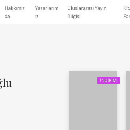
Hakkımız
Yazarlarım
Uluslararası Yayın
Kit
da
ız
Bilgisi
Fo
ğlu
İNDIRIM!