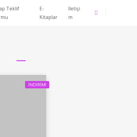
ap Teklif
E-
İletişi
rmu
Kitaplar
m
İNDIRIM!