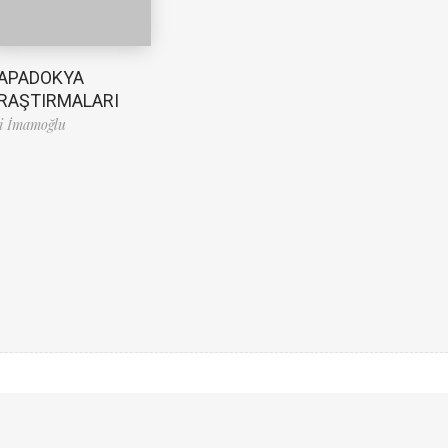
APADOKYA
RAŞTIRMALARI
i İmamoğlu