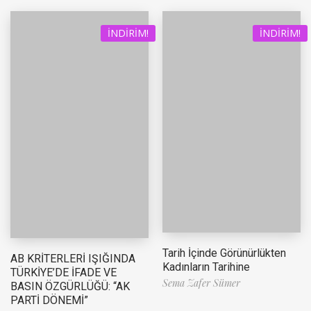
İNDIRIM!
İNDIRIM!
Tarih İçinde Görünürlükten
AB KRİTERLERİ IŞIĞINDA
Kadınların Tarihine
TÜRKİYE’DE İFADE VE
Sema Zafer Sümer
BASIN ÖZGÜRLÜĞÜ: “AK
PARTİ DÖNEMİ”