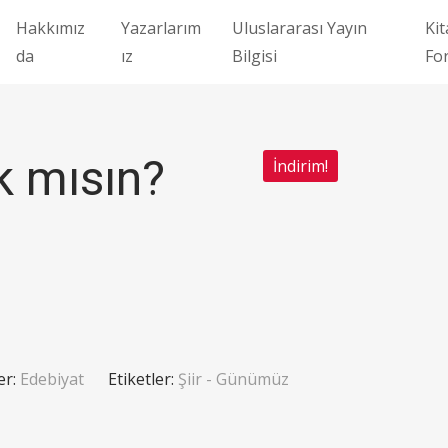
Hakkımız
Yazarlarım
Uluslararası Yayın
Kit
da
ız
Bilgisi
Fo
k mısın?
İndirim!
er:
Edebiyat
Etiketler:
Şiir - Günümüz