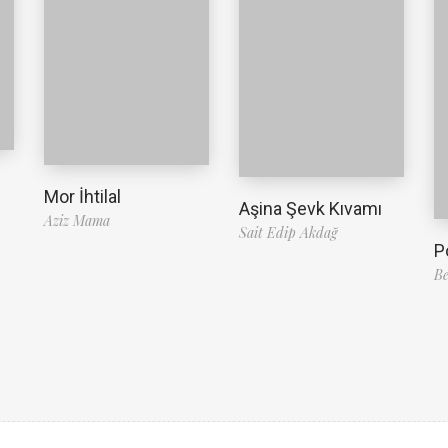
Mor İhtilal
Aşina Şevk Kıvamı
Aziz Mama
Sait Edip Akdağ
P
Be