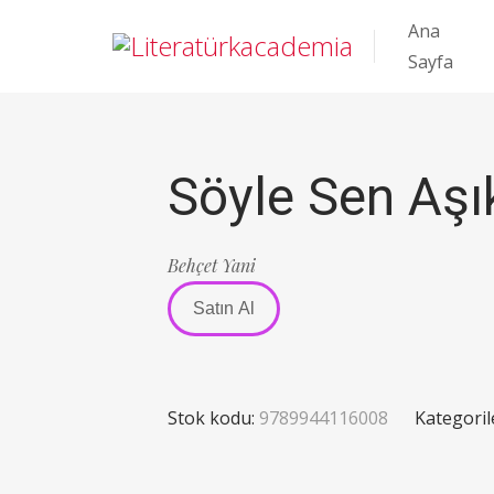
Ana
Sayfa
Söyle Sen Aşı
Behçet Yani
Satın Al
Stok kodu:
9789944116008
Kategoril