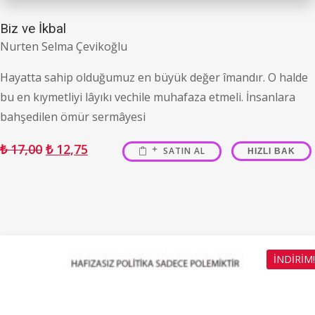
Biz ve İkbal
Nurten Selma Çevikoğlu
Hayatta sahip olduğumuz en büyük değer îmandır. O halde
bu en kıymetliyi lâyıkı vechile muhafaza etmeli. İnsanlara
bahşedilen ömür sermâyesi
₺
17,00
₺
12,75
SATIN AL
HIZLI BAK
İNDIRIM!