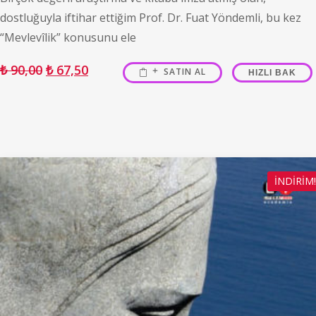
dostluğuyla iftihar ettiğim Prof. Dr. Fuat Yöndemli, bu kez
“Mevlevîlik” konusunu ele
₺
90,00
₺
67,50
SATIN AL
HIZLI BAK
İNDIRIM!