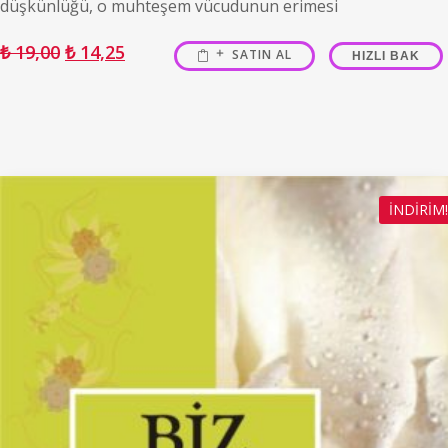
düşkünlüğü, o muhteşem vücudunun erimesi
₺
19,00
₺
14,25
SATIN AL
HIZLI BAK
İNDIRIM!