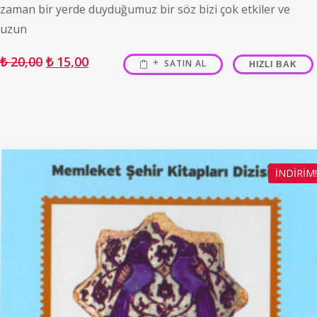
zaman bir yerde duyduğumuz bir söz bizi çok etkiler ve
uzun
₺
20,00
₺
15,00
SATIN AL
HIZLI BAK
İNDIRIM!