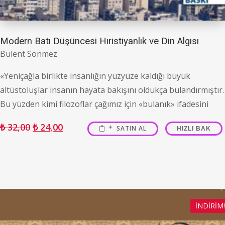
Modern Batı Düşüncesi Hıristiyanlık ve Din Algısı
Bülent Sönmez
«Yeniçağla birlikte insanlığın yüzyüze kaldığı büyük
altüstoluşlar insanın hayata bakışını oldukça bulandırmıştır.
Bu yüzden kimi filozoflar çağımız için «bulanık» ifadesini
₺
32,00
₺
24,00
SATIN AL
HIZLI BAK
İNDIRIM!