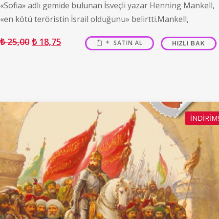
«Sofia» adlı gemide bulunan İsveçli yazar Henning Mankell,
«en kötü teröristin İsrail olduğunu» belirtti.Mankell,
₺
25,00
₺
18,75
SATIN AL
HIZLI BAK
İNDIRIM!