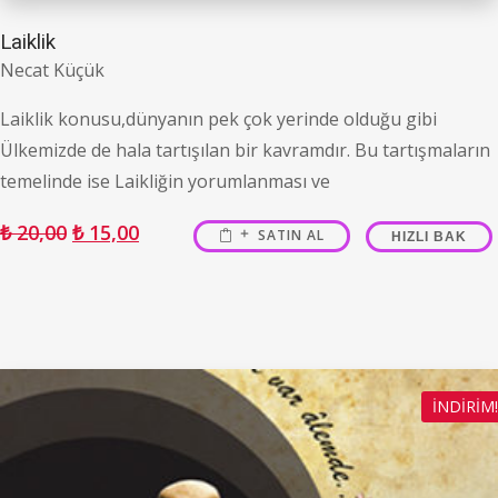
Laiklik
Necat Küçük
Laiklik konusu,dünyanın pek çok yerinde olduğu gibi
Ülkemizde de hala tartışılan bir kavramdır. Bu tartışmaların
temelinde ise Laikliğin yorumlanması ve
₺
20,00
₺
15,00
SATIN AL
HIZLI BAK
İNDIRIM!