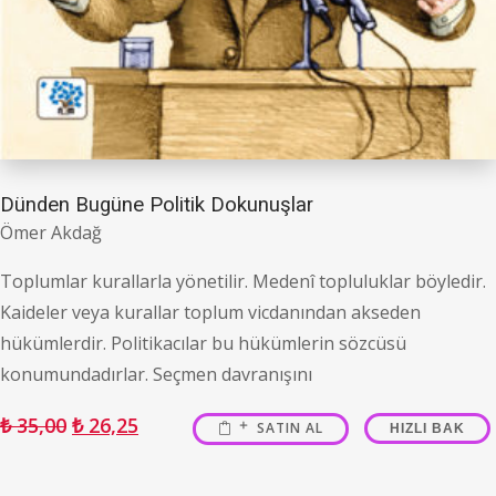
Dünden Bugüne Politik Dokunuşlar
Ömer Akdağ
Toplumlar kurallarla yönetilir. Medenî topluluklar böyledir.
Kaideler veya kurallar toplum vicdanından akseden
hükümlerdir. Politikacılar bu hükümlerin sözcüsü
konumundadırlar. Seçmen davranışını
₺
35,00
₺
26,25
SATIN AL
HIZLI BAK