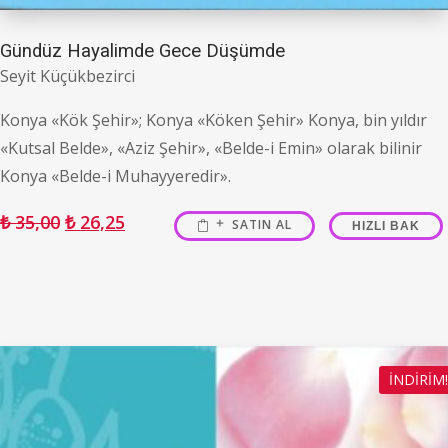
Gündüz Hayalimde Gece Düşümde
Seyit Küçükbezirci
Konya «Kök Şehir»; Konya «Köken Şehir» Konya, bin yıldır
«Kutsal Belde», «Aziz Şehir», «Belde-i Emin» olarak bilinir
Konya «Belde-i Muhayyeredir».
₺
35,00
₺
26,25
SATIN AL
HIZLI BAK
İNDIRIM!