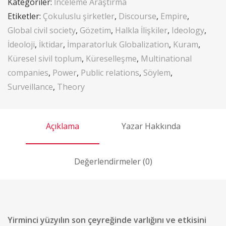
Kategoriler:
İnceleme Araştırma
Etiketler:
Çokuluslu şirketler
,
Discourse
,
Empire
,
Global civil society
,
Gözetim
,
Halkla İlişkiler
,
Ideology
,
İdeoloji
,
İktidar
,
İmparatorluk Globalization
,
Kuram
,
Küresel sivil toplum
,
Küreselleşme
,
Multinational
companies
,
Power
,
Public relations
,
Söylem
,
Surveillance
,
Theory
Açıklama
Yazar Hakkında
Değerlendirmeler (0)
Yirminci yüzyılın son çeyreğinde varlığını ve etkisini