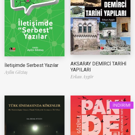
AKSARAY DEMİRCİ TARİHİ
İletişimde Serbest Yazılar
YAPILARI
Aylin Göztaş
Erkan Aygör
İNDIRIM!