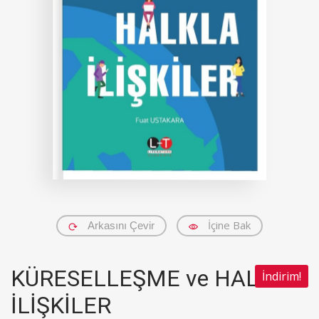
İçine Bak
Arkasını Çevir
KÜRESELLEŞME ve HALKLA
İndirim!
İLİŞKİLER