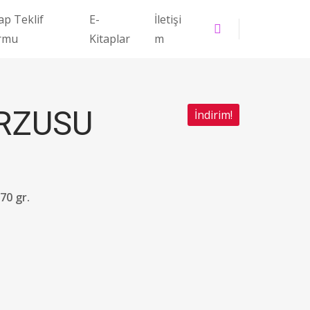
ap Teklif
E-
İletişi
rmu
Kitaplar
m
RZUSU
İndirim!
70 gr.