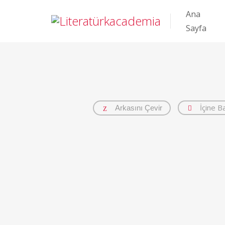
Ana
Sayfa
İçine B
Arkasını Çevir