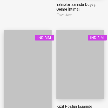
Yalnızlar Zarında Düşeş
Gelme İhtimali
Emre Akar
İNDIRIM!
İNDIRIM!
Kızıl Postun Eşiğinde