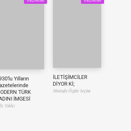
İNDIRIM!
İNDIRIM!
İLETİŞİMCİLER
930’lu Yılların
DİYOR Kİ;
azetelerinde
Mustafa Özgür Seçim
ODERN TÜRK
ADINI İMGESİ
liz Yıldız