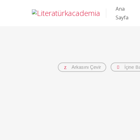
Ana
Sayfa
İçine B
Arkasını Çevir