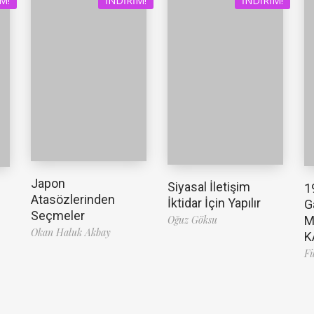
M!
İNDIRIM!
İNDIRIM!
Japon
Siyasal İletişim
1
Atasözlerinden
İktidar İçin Yapılır
G
Seçmeler
Oğuz Göksu
M
Okan Haluk Akbay
K
Fi