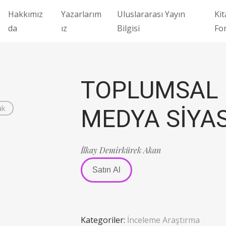
Hakkımız
Yazarlarım
Uluslararası Yayın
Kit
da
ız
Bilgisi
Fo
TOPLUMSAL 
ak
MEDYA SİYAS
İlkay Demirkürek Akan
Satın Al
Kategoriler:
İnceleme Araştırma